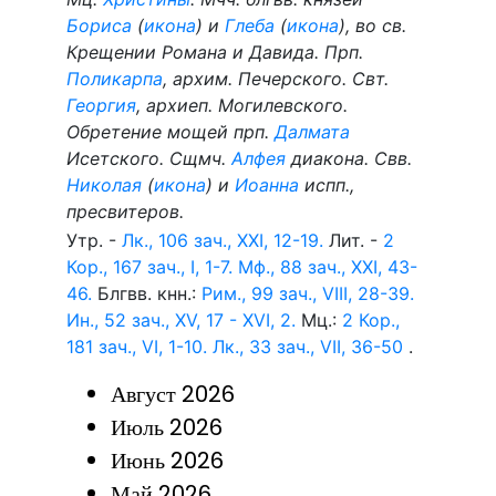
Бориса
(
икона
) и
Глеба
(
икона
), во св.
Крещении Романа и Давида. Прп.
Поликарпа
, архим. Печерского. Свт.
Георгия
, архиеп. Могилевского.
Обретение мощей прп.
Далмата
Исетского. Сщмч.
Алфея
диакона. Свв.
Николая
(
икона
) и
Иоанна
испп.,
пресвитеров.
Утр. -
Лк., 106 зач., XXI, 12-19.
Лит. -
2
Кор., 167 зач., I, 1-7.
Мф., 88 зач., XXI, 43-
46.
Блгвв. кнн.:
Рим., 99 зач., VIII, 28-39.
Ин., 52 зач., XV, 17 - XVI, 2.
Мц.:
2 Кор.,
181 зач., VI, 1-10.
Лк., 33 зач., VII, 36-50
.
Август 2026
Июль 2026
Июнь 2026
Май 2026