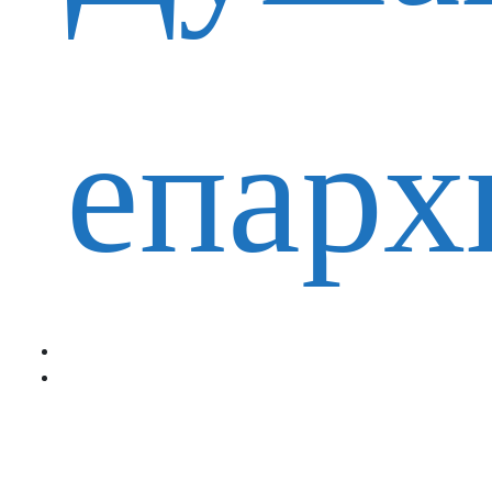
епарх