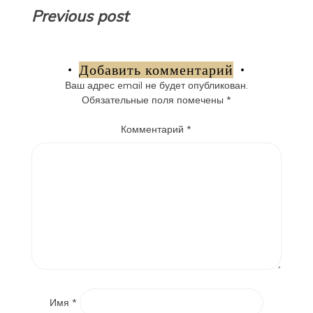
Навигация
Previous post
по
записям
Добавить комментарий
Ваш адрес email не будет опубликован.
Обязательные поля помечены
*
Комментарий
*
Имя
*