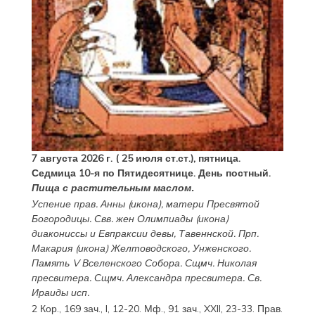
7 августа 2026 г. ( 25 июля ст.ст.), пятница.
Седмица 10-я по Пятидесятнице. День постный.
Пища с растительным маслом.
Успение прав.
Анны
(
икона
), матери Пресвятой
Богородицы. Свв. жен
Олимпиады
(
икона
)
диакониссы и
Евпраксии
девы, Тавеннской. Прп.
Макария
(
икона
) Желтоводского, Унженского.
Память
V Вселенского Собора
. Сщмч.
Николая
пресвитера. Сщмч.
Александра
пресвитера. Св.
Ираиды
исп.
2 Кор., 169 зач., I, 12-20.
Мф., 91 зач., XXII, 23-33.
Прав.