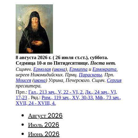
8 августа 2026 г. ( 26 июля ст.ст.), суббота.
Седмица 10-я по Пятидесятнице.
Поста нет.
Сщмчч.
Ермолая
(
икона
),
Ермиппа
и
Ермократа
,
иереев Никомидийских. Прмц.
Параскевы
. Прп.
Моисея
(
икона
) Угрина, Печерского. Сщмч.
Сергия
пресвитера.
Прп.:
Гал., 213 зач., V, 22 - VI, 2.
Лк., 24 зач., VI,
17-23
. Ряд.:
Рим., 119 зач., XV, 30-33.
Мф., 73 зач.,
XVII, 24 - XVIII, 4.
Август 2026
Июль 2026
Июнь 2026