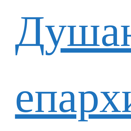
Душан
епарх