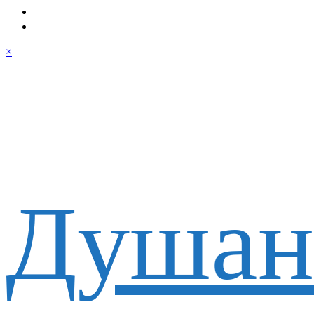
×
Душан