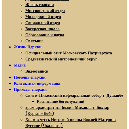
Жизнь епархии
Миссионерский отдел
Молодежный отдел
Социальный отдел
Воскресная школа
Образование и наука
Святыни
Жизнь Церкви
Официальный сайт Московского Патриархата
Среднеазиатский митрополичий округ
Медиа
Видеозаписи
Помощь епархии
Контактная информация
Приходы епархии
Свято-Никольский кафедральный собор г. Душанбе
Расписание богослужений
храм архистратига Божия Михаила г. Бохтар
(Курган-Тюбе)
Храм в честь Иверской иконы Божией Матери в
Бустоне (Чкаловск)