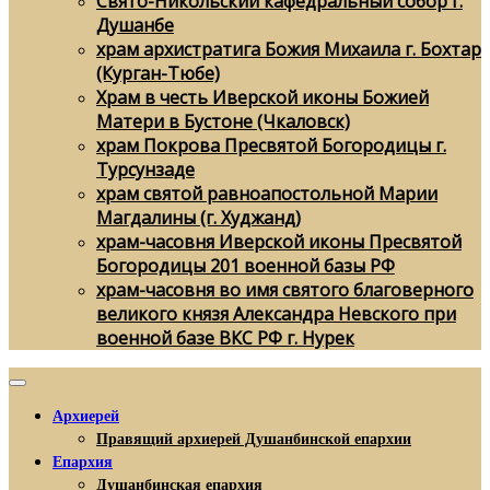
Свято-Никольский кафедральный собор г.
Душанбе
храм архистратига Божия Михаила г. Бохтар
(Курган-Тюбе)
Храм в честь Иверской иконы Божией
Матери в Бустоне (Чкаловск)
храм Покрова Пресвятой Богородицы г.
Турсунзаде
храм святой равноапостольной Марии
Магдалины (г. Худжанд)
храм-часовня Иверской иконы Пресвятой
Богородицы 201 военной базы РФ
храм-часовня во имя святого благоверного
великого князя Александра Невского при
военной базе ВКС РФ г. Нурек
Архиерей
Правящий архиерей Душанбинской епархии
Епархия
Душанбинская епархия