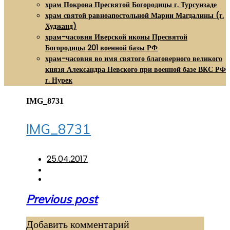
храм Покрова Пресвятой Богородицы г. Турсунзаде
храм святой равноапостольной Марии Магдалины (г.
Худжанд)
храм-часовня Иверской иконы Пресвятой
Богородицы 201 военной базы РФ
храм-часовня во имя святого благоверного великого
князя Александра Невского при военной базе ВКС РФ
г. Нурек
IMG_8731
IMG_8731
25.04.2017
Навигация
Previous post
по
Добавить комментарий
записям