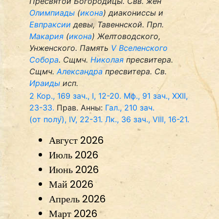
Пресвятой Богородицы. Свв. жен
Олимпиады
(
икона
) диакониссы и
Евпраксии
девы, Тавеннской. Прп.
Макария
(
икона
) Желтоводского,
Унженского. Память
V Вселенского
Собора
. Сщмч.
Николая
пресвитера.
Сщмч.
Александра
пресвитера. Св.
Ираиды
исп.
2 Кор., 169 зач., I, 12-20.
Мф., 91 зач., XXII,
23-33.
Прав. Анны:
Гал., 210 зач.
(от полу́), IV, 22-31.
Лк., 36 зач., VIII, 16-21.
Август 2026
Июль 2026
Июнь 2026
Май 2026
Апрель 2026
Март 2026