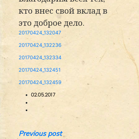
кто внес свой вклад в
это доброе дело.
20170424_132047
20170424_132236
20170424_132334
20170424_132451
20170424_132459
02.05.2017
Навигация
Previous post