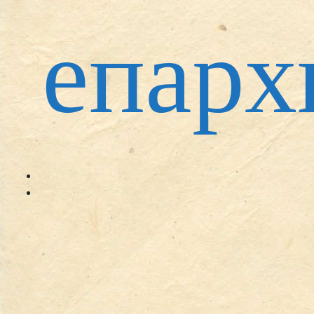
епарх