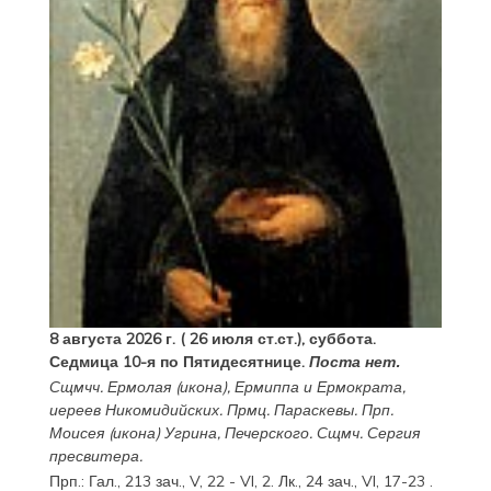
8 августа 2026 г. ( 26 июля ст.ст.), суббота.
Седмица 10-я по Пятидесятнице.
Поста нет.
Сщмчч.
Ермолая
(
икона
),
Ермиппа
и
Ермократа
,
иереев Никомидийских. Прмц.
Параскевы
. Прп.
Моисея
(
икона
) Угрина, Печерского. Сщмч.
Сергия
пресвитера.
Прп.:
Гал., 213 зач., V, 22 - VI, 2.
Лк., 24 зач., VI, 17-23
.