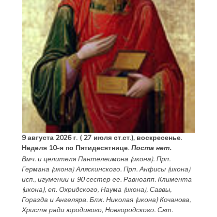
9 августа 2026 г. ( 27 июля ст.ст.), воскресенье.
Неделя 10-я по Пятидесятнице.
Поста нет.
Вмч. и целителя
Пантелеимона
(
икона
). Прп.
Германа
(
икона
) Аляскинского. Прп.
Анфисы
(
икона
)
исп., игумении и 90 сестер ее. Равноапп.
Климента
(
икона
), еп. Охридского,
Наума
(
икона
),
Саввы
,
Горазда
и
Ангеляра
. Блж.
Николая
(
икона
) Кочанова,
Христа ради юродивого, Новгородского. Свт.