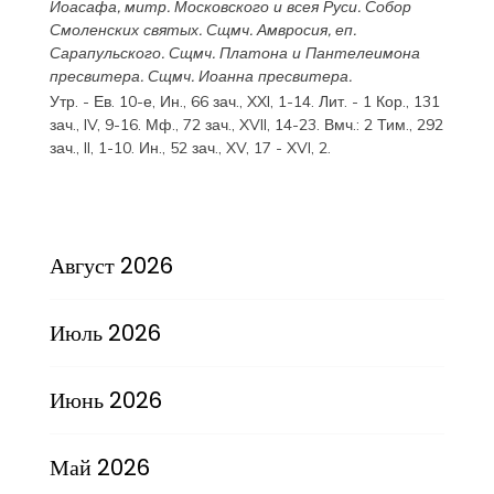
Иоасафа
, митр. Московского и всея Руси.
Собор
Смоленских святых
. Сщмч.
Амвросия
, еп.
Сарапульского. Сщмч.
Платона
и
Пантелеимона
пресвитера. Сщмч.
Иоанна
пресвитера.
Утр. - Ев. 10-е,
Ин., 66 зач., XXI, 1-14.
Лит. -
1 Кор., 131
зач., IV, 9-16.
Мф., 72 зач., XVII, 14-23.
Вмч.:
2 Тим., 292
зач., II, 1-10.
Ин., 52 зач., XV, 17 - XVI, 2.
Август 2026
Июль 2026
Июнь 2026
Май 2026