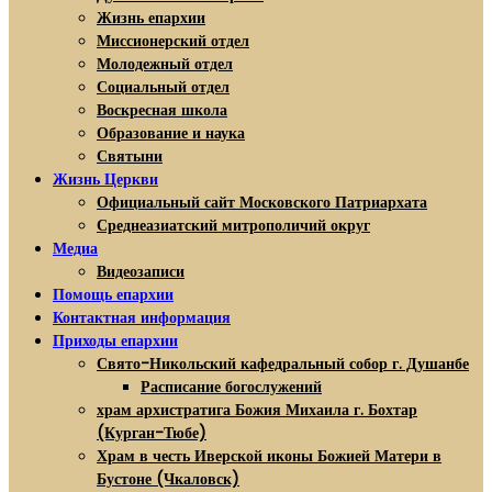
Жизнь епархии
Миссионерский отдел
Молодежный отдел
Социальный отдел
Воскресная школа
Образование и наука
Святыни
Жизнь Церкви
Официальный сайт Московского Патриархата
Среднеазиатский митрополичий округ
Медиа
Видеозаписи
Помощь епархии
Контактная информация
Приходы епархии
Свято-Никольский кафедральный собор г. Душанбе
Расписание богослужений
храм архистратига Божия Михаила г. Бохтар
(Курган-Тюбе)
Храм в честь Иверской иконы Божией Матери в
Бустоне (Чкаловск)