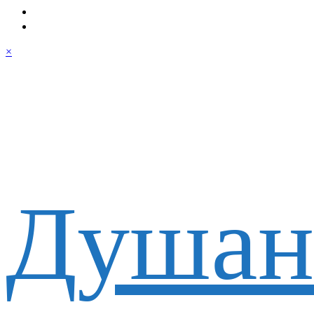
×
Душан