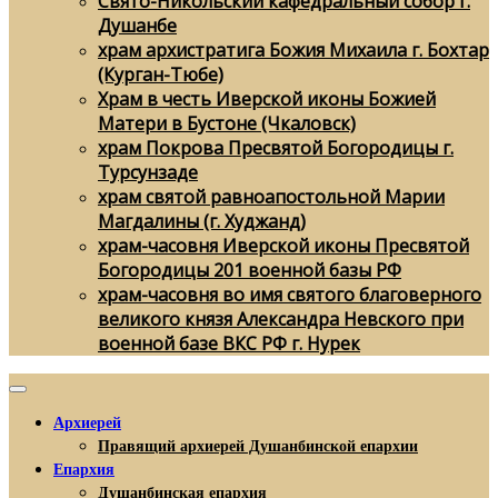
Свято-Никольский кафедральный собор г.
Душанбе
храм архистратига Божия Михаила г. Бохтар
(Курган-Тюбе)
Храм в честь Иверской иконы Божией
Матери в Бустоне (Чкаловск)
храм Покрова Пресвятой Богородицы г.
Турсунзаде
храм святой равноапостольной Марии
Магдалины (г. Худжанд)
храм-часовня Иверской иконы Пресвятой
Богородицы 201 военной базы РФ
храм-часовня во имя святого благоверного
великого князя Александра Невского при
военной базе ВКС РФ г. Нурек
Архиерей
Правящий архиерей Душанбинской епархии
Епархия
Душанбинская епархия