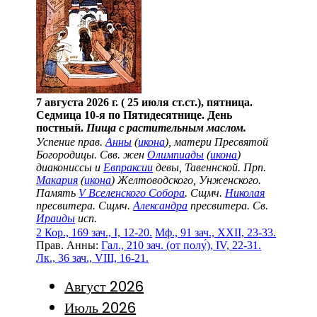
7 августа 2026 г. ( 25 июля ст.ст.), пятница.
Седмица 10-я по Пятидесятнице. День
постный.
Пища с растительным маслом.
Успение прав.
Анны
(
икона
), матери Пресвятой
Богородицы. Свв. жен
Олимпиады
(
икона
)
диакониссы и
Евпраксии
девы, Тавеннской. Прп.
Макария
(
икона
) Желтоводского, Унженского.
Память
V Вселенского Собора
. Сщмч.
Николая
пресвитера. Сщмч.
Александра
пресвитера. Св.
Ираиды
исп.
2 Кор., 169 зач., I, 12-20.
Мф., 91 зач., XXII, 23-33.
Прав. Анны:
Гал., 210 зач. (от полу́), IV, 22-31.
Лк., 36 зач., VIII, 16-21.
Август 2026
Июль 2026