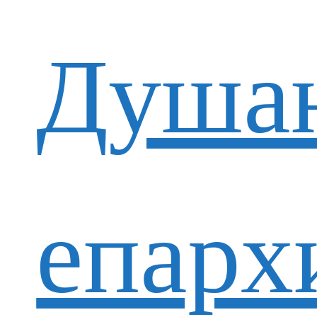
Душан
епарх