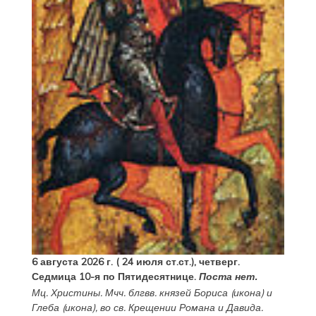
6 августа 2026 г. ( 24 июля ст.ст.), четверг.
Седмица 10-я по Пятидесятнице.
Поста нет.
Мц.
Христины
. Мчч. блгвв. князей
Бориса
(
икона
) и
Глеба
(
икона
), во св. Крещении Романа и Давида.