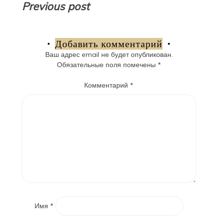
Навигация
Previous post
по
записям
Добавить комментарий
Ваш адрес email не будет опубликован.
Обязательные поля помечены
*
Комментарий
*
Имя
*