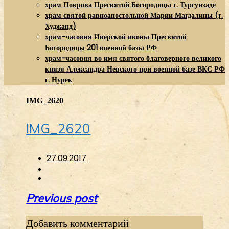
храм Покрова Пресвятой Богородицы г. Турсунзаде
храм святой равноапостольной Марии Магдалины (г.
Худжанд)
храм-часовня Иверской иконы Пресвятой
Богородицы 201 военной базы РФ
храм-часовня во имя святого благоверного великого
князя Александра Невского при военной базе ВКС РФ
г. Нурек
IMG_2620
IMG_2620
27.09.2017
Навигация
Previous post
по
Добавить комментарий
записям