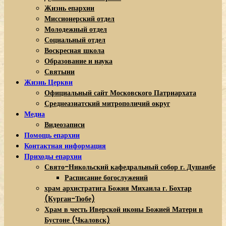
Жизнь епархии
Миссионерский отдел
Молодежный отдел
Социальный отдел
Воскресная школа
Образование и наука
Святыни
Жизнь Церкви
Официальный сайт Московского Патриархата
Среднеазиатский митрополичий округ
Медиа
Видеозаписи
Помощь епархии
Контактная информация
Приходы епархии
Свято-Никольский кафедральный собор г. Душанбе
Расписание богослужений
храм архистратига Божия Михаила г. Бохтар
(Курган-Тюбе)
Храм в честь Иверской иконы Божией Матери в
Бустоне (Чкаловск)