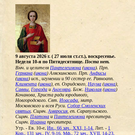
9 августа 2026 г. ( 27 июля ст.ст.), воскресенье.
Неделя 10-я по Пятидесятнице.
Поста нет.
Вмч. и целителя
Пантелеимона
(
икона
). Прп.
Германа
(
икона
) Аляскинского. Прп.
Анфисы
(
икона
) исп., игумении и 90 сестер ее. Равноапп.
Климента
(
икона
), еп. Охридского,
Наума
(
икона
),
Саввы
,
Горазда
и
Ангеляра
. Блж.
Николая
(
икона
)
Кочанова, Христа ради юродивого,
Новгородского. Свт.
Иоасафа
, митр.
Московского и всея Руси.
Собор Смоленских
святых
. Сщмч.
Амвросия
, еп. Сарапульского.
Сщмч.
Платона
и
Пантелеимона
пресвитера.
Сщмч.
Иоанна
пресвитера.
Утр. - Ев. 10-е,
Ин., 66 зач., XXI, 1-14.
Лит. -
1
Кор., 131 зач., IV, 9-16.
Мф., 72 зач., XVII, 14-23.