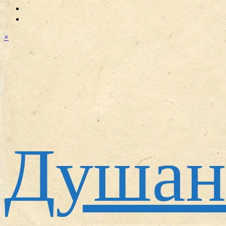
×
Душан