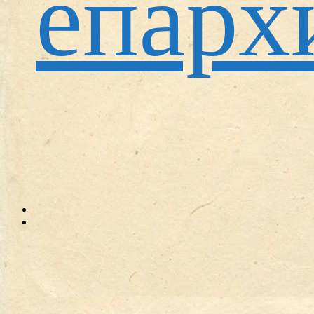
епарх