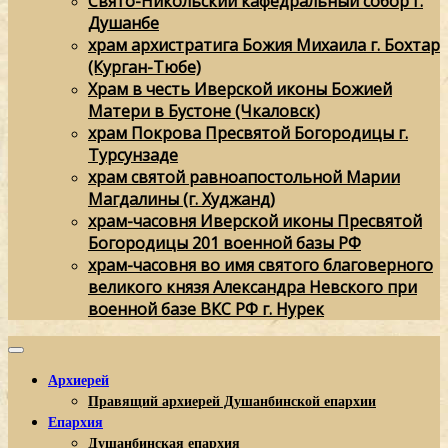
Свято-Никольский кафедральный собор г.
Душанбе
храм архистратига Божия Михаила г. Бохтар
(Курган-Тюбе)
Храм в честь Иверской иконы Божией
Матери в Бустоне (Чкаловск)
храм Покрова Пресвятой Богородицы г.
Турсунзаде
храм святой равноапостольной Марии
Магдалины (г. Худжанд)
храм-часовня Иверской иконы Пресвятой
Богородицы 201 военной базы РФ
храм-часовня во имя святого благоверного
великого князя Александра Невского при
военной базе ВКС РФ г. Нурек
Архиерей
Правящий архиерей Душанбинской епархии
Епархия
Душанбинская епархия