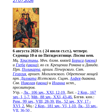
27.07.2026
6 августа 2026 г. ( 24 июля ст.ст.), четверг.
Седмица 10-я по Пятидесятнице.
Поста нет.
Мц.
Христины
. Мчч. блгвв. князей
Бориса
(
икона
)
и
Глеба
(
икона
), во св. Крещении Романа и Давида.
Прп.
Поликарпа
, архим. Печерского. Свт.
Георгия
, архиеп. Могилевского. Обретение мощей
прп.
Далмата
Исетского. Сщмч.
Алфея
диакона.
Свв.
Николая
(
икона
) и
Иоанна
испп.,
пресвитеров.
Утр. -
Лк., 106 зач., XXI, 12-19.
Лит. -
2 Кор., 167
зач., I, 1-7.
Мф., 88 зач., XXI, 43-46.
Блгвв. кнн.:
Рим., 99 зач., VIII, 28-39.
Ин., 52 зач., XV, 17 -
XVI, 2.
Мц.:
2 Кор., 181 зач., VI, 1-10.
Лк., 33 зач.,
VII, 36-50
.