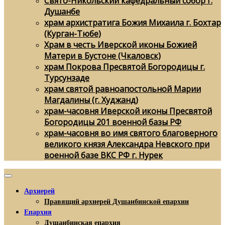
Свято-Никольский кафедральный собор г.
Душанбе
храм архистратига Божия Михаила г. Бохтар
(Курган-Тюбе)
Храм в честь Иверской иконы Божией
Матери в Бустоне (Чкаловск)
храм Покрова Пресвятой Богородицы г.
Турсунзаде
храм святой равноапостольной Марии
Магдалины (г. Худжанд)
храм-часовня Иверской иконы Пресвятой
Богородицы 201 военной базы РФ
храм-часовня во имя святого благоверного
великого князя Александра Невского при
военной базе ВКС РФ г. Нурек
Архиерей
Правящий архиерей Душанбинской епархии
Епархия
Душанбинская епархия