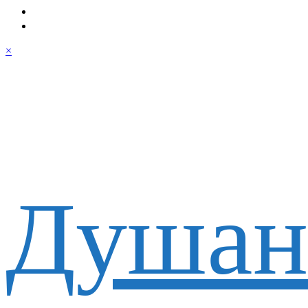
×
Душан