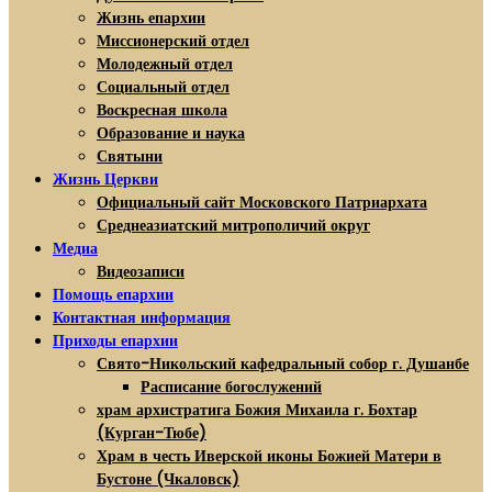
Жизнь епархии
Миссионерский отдел
Молодежный отдел
Социальный отдел
Воскресная школа
Образование и наука
Святыни
Жизнь Церкви
Официальный сайт Московского Патриархата
Среднеазиатский митрополичий округ
Медиа
Видеозаписи
Помощь епархии
Контактная информация
Приходы епархии
Свято-Никольский кафедральный собор г. Душанбе
Расписание богослужений
храм архистратига Божия Михаила г. Бохтар
(Курган-Тюбе)
Храм в честь Иверской иконы Божией Матери в
Бустоне (Чкаловск)