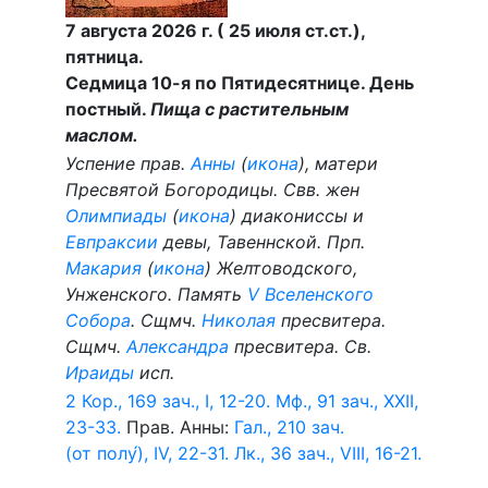
7 августа 2026 г. ( 25 июля ст.ст.),
пятница.
Седмица 10-я по Пятидесятнице. День
постный.
Пища с растительным
маслом.
Успение прав.
Анны
(
икона
), матери
Пресвятой Богородицы. Свв. жен
Олимпиады
(
икона
) диакониссы и
Евпраксии
девы, Тавеннской. Прп.
Макария
(
икона
) Желтоводского,
Унженского. Память
V Вселенского
Собора
. Сщмч.
Николая
пресвитера.
Сщмч.
Александра
пресвитера. Св.
Ираиды
исп.
2 Кор., 169 зач., I, 12-20.
Мф., 91 зач., XXII,
23-33.
Прав. Анны:
Гал., 210 зач.
(от полу́), IV, 22-31.
Лк., 36 зач., VIII, 16-21.