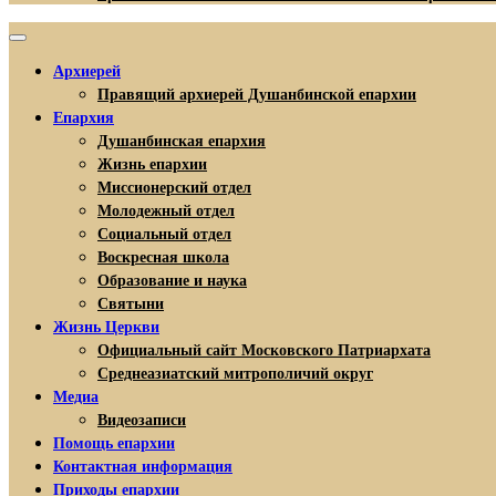
Архиерей
Правящий архиерей Душанбинской епархии
Епархия
Душанбинская епархия
Жизнь епархии
Миссионерский отдел
Молодежный отдел
Социальный отдел
Воскресная школа
Образование и наука
Святыни
Жизнь Церкви
Официальный сайт Московского Патриархата
Среднеазиатский митрополичий округ
Медиа
Видеозаписи
Помощь епархии
Контактная информация
Приходы епархии