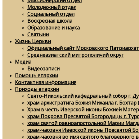
Миссионерский отдел
Молодежный отдел
Социальный отдел
Воскресная школа
Образование и наука
Святыни
Жизнь Церкви
Официальный сайт Московского Патриархат
Среднеазиатский митрополичий округ
Медиа
Видеозаписи
Помощь епархии
Контактная информация
Приходы епархии
Свято-Никольский кафедральный собор г. Д
храм архистратига Божия Михаила г. Бохтар 
Храм в честь Иверской иконы Божией Матери
храм Покрова Пресвятой Богородицы г. Тур
храм святой равноапостольной Марии Магда
храм-часовня Иверской иконы Пресвятой Бо
храм-часовня во имя святого благоверного в