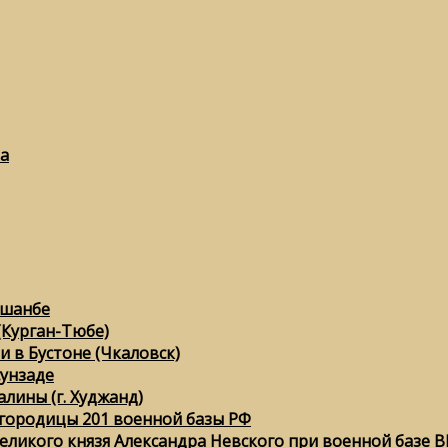
а
ушанбе
(Курган-Тюбе)
 в Бустоне (Чкаловск)
сунзаде
лины (г. Худжанд)
городицы 201 военной базы РФ
еликого князя Александра Невского при военной базе ВК