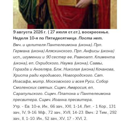
9 августа 2026 г. ( 27 июля ст.ст.), воскресенье.
Неделя 10-я по Пятидесятнице.
Поста нет.
Вмч. и целителя
Пантелеимона
(
икона
). Прп.
Германа
(
икона
) Аляскинского. Прп.
Анфисы
(
икона
)
исп., игумении и 90 сестер ее. Равноапп.
Климента
(
икона
), еп. Охридского,
Наума
(
икона
),
Саввы
,
Горазда
и
Ангеляра
. Блж.
Николая
(
икона
) Кочанова,
Христа ради юродивого, Новгородского. Свт.
Иоасафа
, митр. Московского и всея Руси.
Собор
Смоленских святых
. Сщмч.
Амвросия
, еп.
Сарапульского. Сщмч.
Платона
и
Пантелеимона
пресвитера. Сщмч.
Иоанна
пресвитера.
Утр. - Ев. 10-е,
Ин., 66 зач., XXI, 1-14.
Лит. -
1 Кор., 131
зач., IV, 9-16.
Мф., 72 зач., XVII, 14-23.
Вмч.:
2 Тим., 292
зач., II, 1-10.
Ин., 52 зач., XV, 17 - XVI, 2.