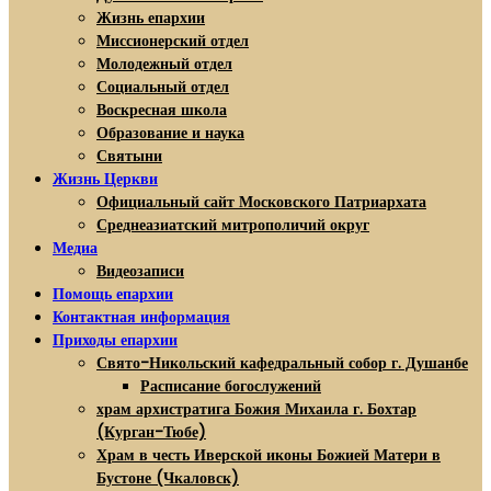
Жизнь епархии
Миссионерский отдел
Молодежный отдел
Социальный отдел
Воскресная школа
Образование и наука
Святыни
Жизнь Церкви
Официальный сайт Московского Патриархата
Среднеазиатский митрополичий округ
Медиа
Видеозаписи
Помощь епархии
Контактная информация
Приходы епархии
Свято-Никольский кафедральный собор г. Душанбе
Расписание богослужений
храм архистратига Божия Михаила г. Бохтар
(Курган-Тюбе)
Храм в честь Иверской иконы Божией Матери в
Бустоне (Чкаловск)