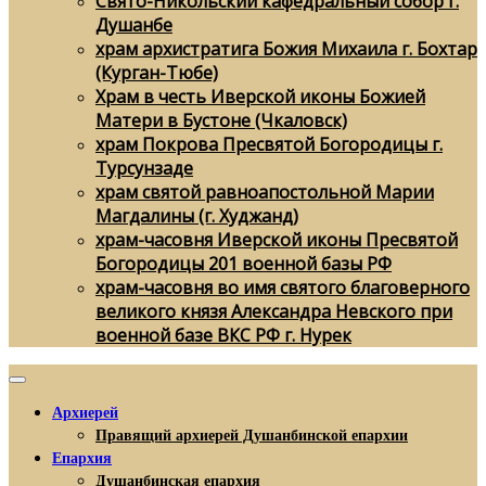
Свято-Никольский кафедральный собор г.
Душанбе
храм архистратига Божия Михаила г. Бохтар
(Курган-Тюбе)
Храм в честь Иверской иконы Божией
Матери в Бустоне (Чкаловск)
храм Покрова Пресвятой Богородицы г.
Турсунзаде
храм святой равноапостольной Марии
Магдалины (г. Худжанд)
храм-часовня Иверской иконы Пресвятой
Богородицы 201 военной базы РФ
храм-часовня во имя святого благоверного
великого князя Александра Невского при
военной базе ВКС РФ г. Нурек
Архиерей
Правящий архиерей Душанбинской епархии
Епархия
Душанбинская епархия