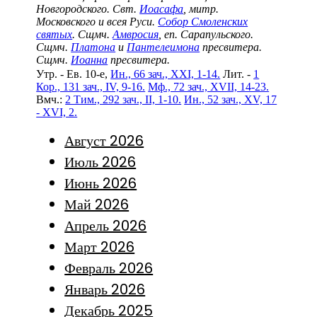
Новгородского. Свт.
Иоасафа
, митр.
Московского и всея Руси.
Собор Смоленских
святых
. Сщмч.
Амвросия
, еп. Сарапульского.
Сщмч.
Платона
и
Пантелеимона
пресвитера.
Сщмч.
Иоанна
пресвитера.
Утр. - Ев. 10-е,
Ин., 66 зач., XXI, 1-14.
Лит. -
1
Кор., 131 зач., IV, 9-16.
Мф., 72 зач., XVII, 14-23.
Вмч.:
2 Тим., 292 зач., II, 1-10.
Ин., 52 зач., XV, 17
- XVI, 2.
Август 2026
Июль 2026
Июнь 2026
Май 2026
Апрель 2026
Март 2026
Февраль 2026
Январь 2026
Декабрь 2025