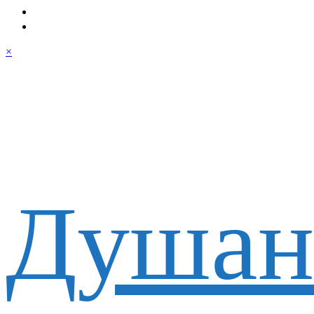
×
Душан