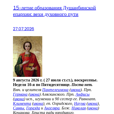
15-летие образования Душанбинской
епархии: вехи духовного пути
27.07.2026
9 августа 2026 г. ( 27 июля ст.ст.), воскресенье.
Неделя 10-я по Пятидесятнице.
Поста нет.
Вмч. и целителя
Пантелеимона
(
икона
). Прп.
Германа
(
икона
) Аляскинского. Прп.
Анфисы
(
икона
) исп., игумении и 90 сестер ее. Равноапп.
Климента
(
икона
), еп. Охридского,
Наума
(
икона
),
Саввы
,
Горазда
и
Ангеляра
. Блж.
Николая
(
икона
)
Кочанова, Христа ради юродивого,