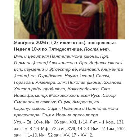
9 августа 2026 г. ( 27 июля ст.ст.), воскресенье.
Неделя 10-я по Пятидесятнице.
Поста нет.
Вмч. и целителя
Пантелеимона
(
икона
). Прп.
Германа
(
икона
) Аляскинского. Прп.
Анфисы
(
икона
)
исп., игумении и 90 сестер ее. Равноапп.
Климента
(
икона
), еп. Охридского,
Наума
(
икона
),
Саввы
,
Горазда
и
Ангеляра
. Блж.
Николая
(
икона
) Кочанова,
Христа ради юродивого, Новгородского. Свт.
Иоасафа
, митр. Московского и всея Руси.
Собор
Смоленских святых
. Сщмч.
Амвросия
, еп.
Сарапульского. Сщмч.
Платона
и
Пантелеимона
пресвитера. Сщмч.
Иоанна
пресвитера.
Утр. - Ев. 10-е,
Ин., 66 зач., XXI, 1-14.
Лит. -
1 Кор., 131
зач., IV, 9-16.
Мф., 72 зач., XVII, 14-23.
Вмч.:
2 Тим., 292
зач., II, 1-10.
Ин., 52 зач., XV, 17 - XVI, 2.