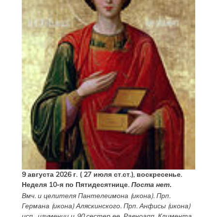
9 августа 2026 г. ( 27 июля ст.ст.), воскресенье.
Неделя 10-я по Пятидесятнице.
Поста нет.
Вмч. и целителя
Пантелеимона
(
икона
). Прп.
Германа
(
икона
) Аляскинского. Прп.
Анфисы
(
икона
)
исп., игумении и 90 сестер ее. Равноапп.
Климента