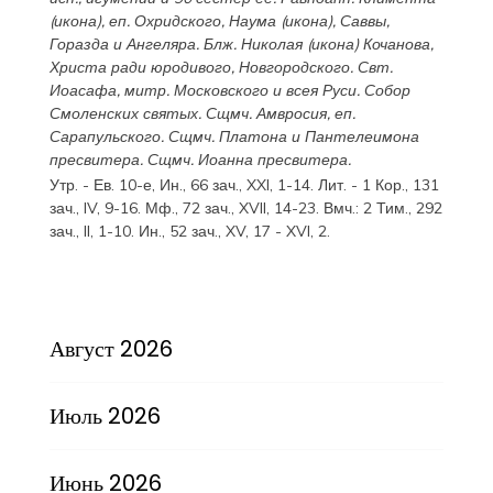
(
икона
), еп. Охридского,
Наума
(
икона
),
Саввы
,
Горазда
и
Ангеляра
. Блж.
Николая
(
икона
) Кочанова,
Христа ради юродивого, Новгородского. Свт.
Иоасафа
, митр. Московского и всея Руси.
Собор
Смоленских святых
. Сщмч.
Амвросия
, еп.
Сарапульского. Сщмч.
Платона
и
Пантелеимона
пресвитера. Сщмч.
Иоанна
пресвитера.
Утр. - Ев. 10-е,
Ин., 66 зач., XXI, 1-14.
Лит. -
1 Кор., 131
зач., IV, 9-16.
Мф., 72 зач., XVII, 14-23.
Вмч.:
2 Тим., 292
зач., II, 1-10.
Ин., 52 зач., XV, 17 - XVI, 2.
Август 2026
Июль 2026
Июнь 2026