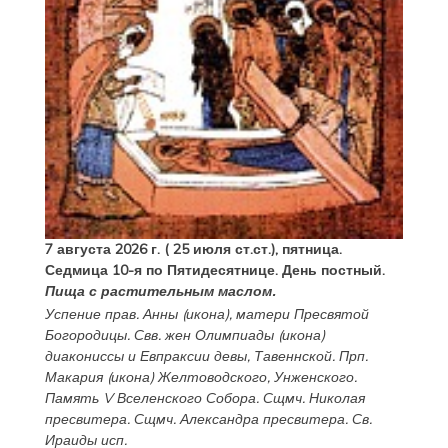
7 августа 2026 г. ( 25 июля ст.ст.), пятница.
Седмица 10-я по Пятидесятнице. День постный.
Пища с растительным маслом.
Успение прав.
Анны
(
икона
), матери Пресвятой
Богородицы. Свв. жен
Олимпиады
(
икона
)
диакониссы и
Евпраксии
девы, Тавеннской. Прп.
Макария
(
икона
) Желтоводского, Унженского.
Память
V Вселенского Собора
. Сщмч.
Николая
пресвитера. Сщмч.
Александра
пресвитера. Св.
Ираиды
исп.