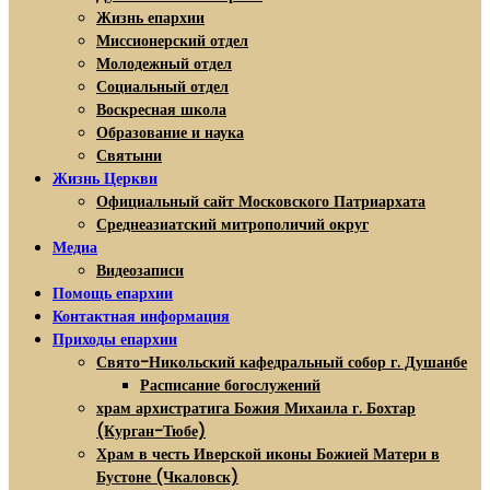
Жизнь епархии
Миссионерский отдел
Молодежный отдел
Социальный отдел
Воскресная школа
Образование и наука
Святыни
Жизнь Церкви
Официальный сайт Московского Патриархата
Среднеазиатский митрополичий округ
Медиа
Видеозаписи
Помощь епархии
Контактная информация
Приходы епархии
Свято-Никольский кафедральный собор г. Душанбе
Расписание богослужений
храм архистратига Божия Михаила г. Бохтар
(Курган-Тюбе)
Храм в честь Иверской иконы Божией Матери в
Бустоне (Чкаловск)