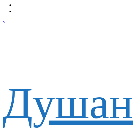
×
Душан