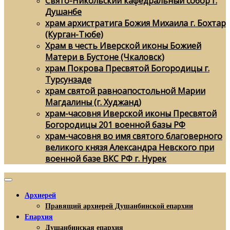
Свято-Никольский кафедральный собор г.
Душанбе
храм архистратига Божия Михаила г. Бохтар
(Курган-Тюбе)
Храм в честь Иверской иконы Божией
Матери в Бустоне (Чкаловск)
храм Покрова Пресвятой Богородицы г.
Турсунзаде
храм святой равноапостольной Марии
Магдалины (г. Худжанд)
храм-часовня Иверской иконы Пресвятой
Богородицы 201 военной базы РФ
храм-часовня во имя святого благоверного
великого князя Александра Невского при
военной базе ВКС РФ г. Нурек
Архиерей
Правящий архиерей Душанбинской епархии
Епархия
Душанбинская епархия