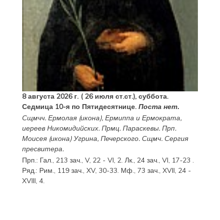
8 августа 2026 г. ( 26 июля ст.ст.), суббота.
Седмица 10-я по Пятидесятнице.
Поста нет.
Сщмчч.
Ермолая
(
икона
),
Ермиппа
и
Ермократа
,
иереев Никомидийских. Прмц.
Параскевы
. Прп.
Моисея
(
икона
) Угрина, Печерского. Сщмч.
Сергия
пресвитера.
Прп.:
Гал., 213 зач., V, 22 - VI, 2.
Лк., 24 зач., VI, 17-23
.
Ряд.:
Рим., 119 зач., XV, 30-33.
Мф., 73 зач., XVII, 24 -
XVIII, 4.