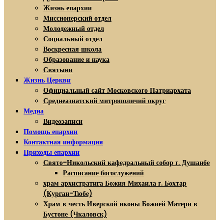
Жизнь епархии
Миссионерский отдел
Молодежный отдел
Социальный отдел
Воскресная школа
Образование и наука
Святыни
Жизнь Церкви
Официальный сайт Московского Патриархата
Среднеазиатский митрополичий округ
Медиа
Видеозаписи
Помощь епархии
Контактная информация
Приходы епархии
Свято-Никольский кафедральный собор г. Душанбе
Расписание богослужений
храм архистратига Божия Михаила г. Бохтар
(Курган-Тюбе)
Храм в честь Иверской иконы Божией Матери в
Бустоне (Чкаловск)