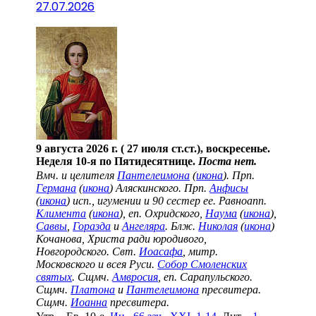
27.07.2026
9 августа 2026 г. ( 27 июля ст.ст.), воскресенье.
Неделя 10-я по Пятидесятнице.
Поста нет.
Вмч. и целителя
Пантелеимона
(
икона
). Прп.
Германа
(
икона
) Аляскинского. Прп.
Анфисы
(
икона
) исп., игумении и 90 сестер ее. Равноапп.
Климента
(
икона
), еп. Охридского,
Наума
(
икона
),
Саввы
,
Горазда
и
Ангеляра
. Блж.
Николая
(
икона
)
Кочанова, Христа ради юродивого,
Новгородского. Свт.
Иоасафа
, митр.
Московского и всея Руси.
Собор Смоленских
святых
. Сщмч.
Амвросия
, еп. Сарапульского.
Сщмч.
Платона
и
Пантелеимона
пресвитера.
Сщмч.
Иоанна
пресвитера.