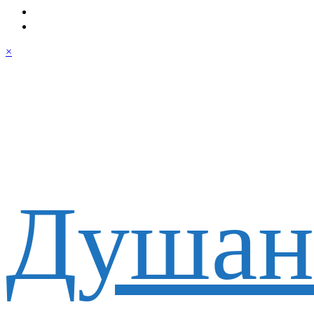
×
Душан