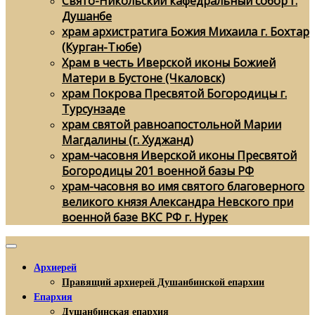
Свято-Никольский кафедральный собор г.
Душанбе
храм архистратига Божия Михаила г. Бохтар
(Курган-Тюбе)
Храм в честь Иверской иконы Божией
Матери в Бустоне (Чкаловск)
храм Покрова Пресвятой Богородицы г.
Турсунзаде
храм святой равноапостольной Марии
Магдалины (г. Худжанд)
храм-часовня Иверской иконы Пресвятой
Богородицы 201 военной базы РФ
храм-часовня во имя святого благоверного
великого князя Александра Невского при
военной базе ВКС РФ г. Нурек
Архиерей
Правящий архиерей Душанбинской епархии
Епархия
Душанбинская епархия