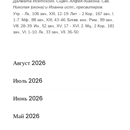
Далмата
Исетского. Сщмч.
Алфея
диакона. Свв.
Николая
(
икона
) и
Иоанна
испп., пресвитеров.
Утр. -
Лк., 106 зач., XXI, 12-19.
Лит. -
2 Кор., 167 зач., I,
1-7.
Мф., 88 зач., XXI, 43-46.
Блгвв. кнн.:
Рим., 99 зач.,
VIII, 28-39.
Ин., 52 зач., XV, 17 - XVI, 2.
Мц.:
2 Кор., 181
зач., VI, 1-10.
Лк., 33 зач., VII, 36-50
.
Август 2026
Июль 2026
Июнь 2026
Май 2026