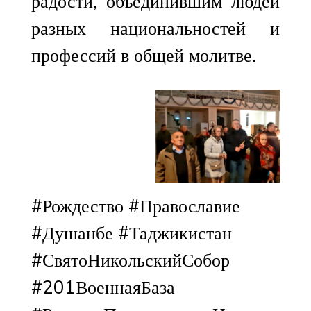
радости, объединившим людей
разных национальностей и
профессий в общей молитве.
#Рождество #Православие
#Душанбе #Таджикистан
#СвятоНикольскийСобор
#201ВоеннаяБаза