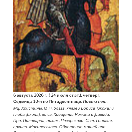
6 августа 2026 г. ( 24 июля ст.ст.), четверг.
Седмица 10-я по Пятидесятнице.
Поста нет.
Мц.
Христины
. Мчч. блгвв. князей
Бориса
(
икона
) и
Глеба
(
икона
), во св. Крещении Романа и Давида.
Прп.
Поликарпа
, архим. Печерского. Свт.
Георгия
,
архиеп. Могилевского. Обретение мощей прп.