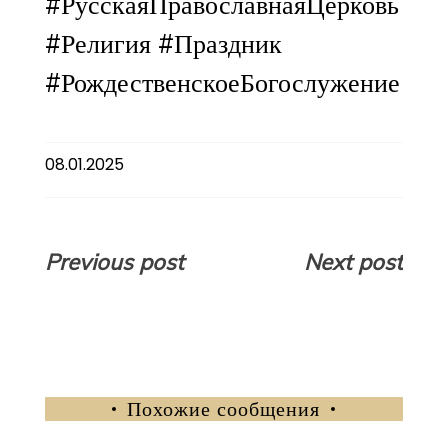
#РусскаяПравославнаяЦерковь
#Религия #Праздник
#РождественскоеБогослужение
08.01.2025
Навигация
Previous post
Next post
по
записям
Похожие сообщения