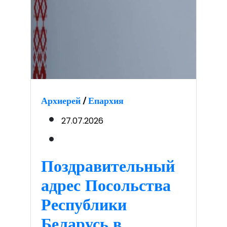
Архиерей
/
Епархия
27.07.2026
Поздравительный
адрес Посольства
Республики
Беларусь в