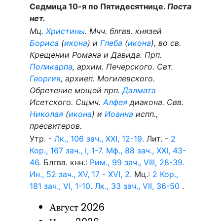
Седмица 10-я по Пятидесятнице.
Поста
нет.
Мц.
Христины
. Мчч. блгвв. князей
Бориса
(
икона
) и
Глеба
(
икона
), во св.
Крещении Романа и Давида. Прп.
Поликарпа
, архим. Печерского. Свт.
Георгия
, архиеп. Могилевского.
Обретение мощей прп.
Далмата
Исетского. Сщмч.
Алфея
диакона. Свв.
Николая
(
икона
) и
Иоанна
испп.,
пресвитеров.
Утр. -
Лк., 106 зач., XXI, 12-19.
Лит. -
2
Кор., 167 зач., I, 1-7.
Мф., 88 зач., XXI, 43-
46.
Блгвв. кнн.:
Рим., 99 зач., VIII, 28-39.
Ин., 52 зач., XV, 17 - XVI, 2.
Мц.:
2 Кор.,
181 зач., VI, 1-10.
Лк., 33 зач., VII, 36-50
.
Август 2026