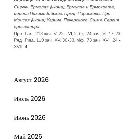
Сщмчч.
Ермолая
(
икона
),
Ермиппа
и
Ермократа
,
иереев Никомидийских. Прмц.
Параскевы
. Прп.
Моисея
(
икона
) Угрина, Печерского. Сщмч.
Сергия
пресвитера.
Прп.:
Гал., 213 зач., V, 22 - VI, 2.
Лк., 24 зач., VI, 17-23
.
Ряд.:
Рим., 119 зач., XV, 30-33.
Мф., 73 зач., XVII, 24 -
XVIII, 4.
Август 2026
Июль 2026
Июнь 2026
Май 2026