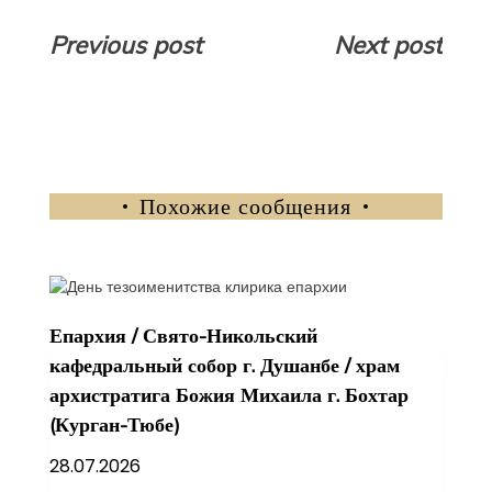
Навигация
Previous post
Next post
по
записям
Похожие сообщения
Епархия
/
Свято-Никольский
кафедральный собор г. Душанбе
/
храм
архистратига Божия Михаила г. Бохтар
(Курган-Тюбе)
28.07.2026