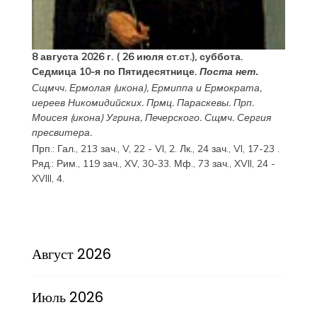
8 августа 2026 г. ( 26 июля ст.ст.), суббота.
Седмица 10-я по Пятидесятнице.
Поста нет.
Сщмчч.
Ермолая
(
икона
),
Ермиппа
и
Ермократа
,
иереев Никомидийских. Прмц.
Параскевы
. Прп.
Моисея
(
икона
) Угрина, Печерского. Сщмч.
Сергия
пресвитера.
Прп.:
Гал., 213 зач., V, 22 - VI, 2.
Лк., 24 зач., VI, 17-23
.
Ряд.:
Рим., 119 зач., XV, 30-33.
Мф., 73 зач., XVII, 24 -
XVIII, 4.
Август 2026
Июль 2026