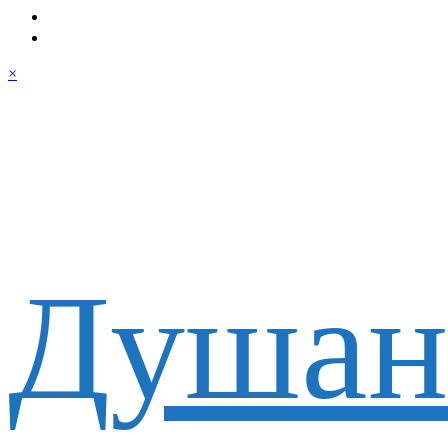
×
Душан