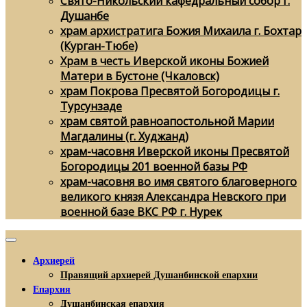
Свято-Никольский кафедральный собор г.
Душанбе
храм архистратига Божия Михаила г. Бохтар
(Курган-Тюбе)
Храм в честь Иверской иконы Божией
Матери в Бустоне (Чкаловск)
храм Покрова Пресвятой Богородицы г.
Турсунзаде
храм святой равноапостольной Марии
Магдалины (г. Худжанд)
храм-часовня Иверской иконы Пресвятой
Богородицы 201 военной базы РФ
храм-часовня во имя святого благоверного
великого князя Александра Невского при
военной базе ВКС РФ г. Нурек
Архиерей
Правящий архиерей Душанбинской епархии
Епархия
Душанбинская епархия