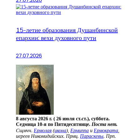
27.07.2026
15-летие образования Душанбинской
епархии: вехи духовного пути
27.07.2026
8 августа 2026 г. ( 26 июля ст.ст.), суббота.
Седмица 10-я по Пятидесятнице.
Поста нет.
Сщмчч.
Ермолая
(
икона
),
Ермиппа
и
Ермократа
,
иереев Никомидийских. Прмц.
Параскевы
. Прп.