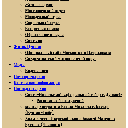
Жизнь епархии
Миссионерский отдел
Молодежный отдел
Социальный отдел
Воскресная школа
Образование и наука
Святыни
Жизнь Церкви
Официальный сайт Московского Патриархата
Среднеазиатский митрополичий округ
Медиа
Видеозаписи
Помощь епархии
Контактная информация
Приходы епархии
Свято-Никольский кафедральный собор г. Душанбе
Расписание богослужений
храм архистратига Божия Михаила г. Бохтар
(Курган-Тюбе)
Храм в честь Иверской иконы Божией Матери в
Бустоне (Чкаловск)