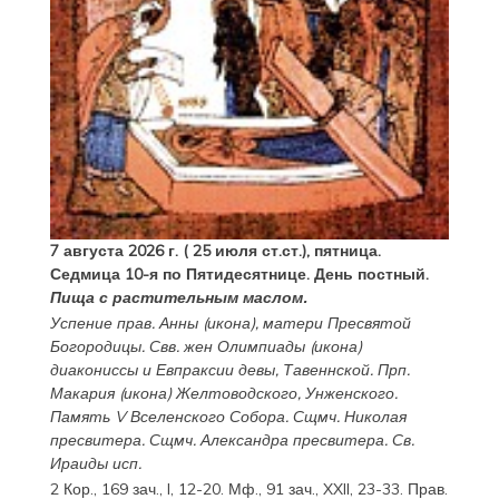
7 августа 2026 г. ( 25 июля ст.ст.), пятница.
Седмица 10-я по Пятидесятнице. День постный.
Пища с растительным маслом.
Успение прав.
Анны
(
икона
), матери Пресвятой
Богородицы. Свв. жен
Олимпиады
(
икона
)
диакониссы и
Евпраксии
девы, Тавеннской. Прп.
Макария
(
икона
) Желтоводского, Унженского.
Память
V Вселенского Собора
. Сщмч.
Николая
пресвитера. Сщмч.
Александра
пресвитера. Св.
Ираиды
исп.
2 Кор., 169 зач., I, 12-20.
Мф., 91 зач., XXII, 23-33.
Прав.