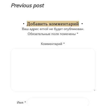
Навигация
Previous post
по
записям
Добавить комментарий
Ваш адрес email не будет опубликован.
Обязательные поля помечены
*
Комментарий
*
Имя
*