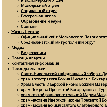
Миссионерский отдел
Молодежный отдел
Социальный отдел
Воскресная школа
Образование и наука
Святыни
Жизнь Церкви
Официальный сайт Московского Патриархат
Среднеазиатский митрополичий округ
Медиа
Видеозаписи
Помощь епархии
Контактная информация
Приходы епархии
Свято-Никольский кафедральный собор г. Д
храм архистратига Божия Михаила г. Бохтар 
Храм в честь Иверской иконы Божией Матери
храм Покрова Пресвятой Богородицы г. Тур
храм святой равноапостольной Марии Магда
храм-часовня Иверской иконы Пресвятой Бо
храм-часовня во имя святого благоверного в