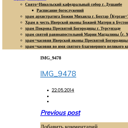
Свято-Никольский кафедральный собор г. Душанбе
Расписание богослужений
храм архистратига Божия Михаила г. Бохтар (Курган-
Храм в честь Иверской иконы Божией Матери в Бусто
храм Покрова Пресвятой Богородицы г. Турсунзаде
храм святой равноапостольной Марии Магдалины (г. 
храм-часовня Иверской иконы Пресвятой Богородицы
храм-часовня во имя святого благоверного великого к
IMG_9478
IMG_9478
22.05.2014
Навигация
Previous post
по
Добавить комментарий
записям