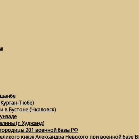
а
ушанбе
(Курган-Тюбе)
 в Бустоне (Чкаловск)
сунзаде
лины (г. Худжанд)
городицы 201 военной базы РФ
еликого князя Александра Невского при военной базе ВК