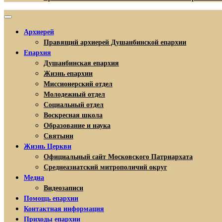
Архиерей
Правящий архиерей Душанбинской епархии
Епархия
Душанбинская епархия
Жизнь епархии
Миссионерский отдел
Молодежный отдел
Социальный отдел
Воскресная школа
Образование и наука
Святыни
Жизнь Церкви
Официальный сайт Московского Патриархата
Среднеазиатский митрополичий округ
Медиа
Видеозаписи
Помощь епархии
Контактная информация
Приходы епархии