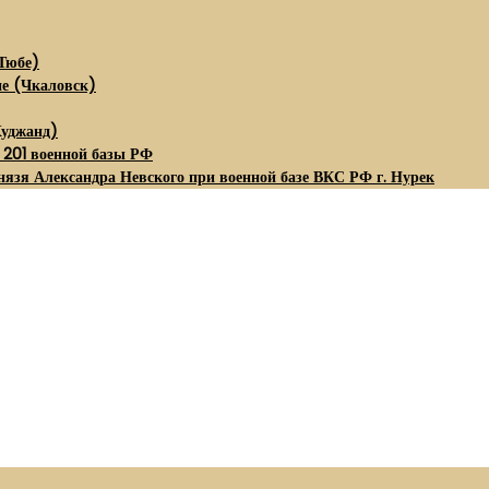
Тюбе)
не (Чкаловск)
Худжанд)
 201 военной базы РФ
нязя Александра Невского при военной базе ВКС РФ г. Нурек