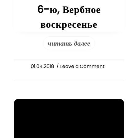
6-ю, Вербное
воскресенье
читать далее
on
01.04.2018
/ Leave a Comment
Слово
епископа
Питирима
в
Неделю
6-
ю,
Вербное
воскресенье