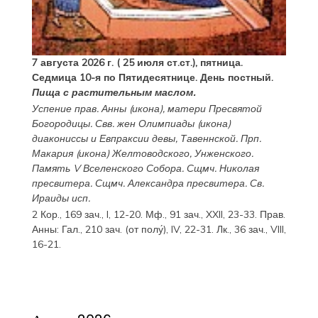
7 августа 2026 г. ( 25 июля ст.ст.), пятница.
Седмица 10-я по Пятидесятнице. День постный.
Пища с растительным маслом.
Успение прав.
Анны
(
икона
), матери Пресвятой
Богородицы. Свв. жен
Олимпиады
(
икона
)
диакониссы и
Евпраксии
девы, Тавеннской. Прп.
Макария
(
икона
) Желтоводского, Унженского.
Память
V Вселенского Собора
. Сщмч.
Николая
пресвитера. Сщмч.
Александра
пресвитера. Св.
Ираиды
исп.
2 Кор., 169 зач., I, 12-20.
Мф., 91 зач., XXII, 23-33.
Прав.
Анны:
Гал., 210 зач. (от полу́), IV, 22-31.
Лк., 36 зач., VIII,
16-21.