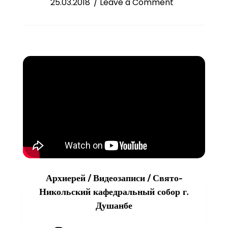
on
25.03.2018
/ Leave a Comment
Слово
епископа
Питирима
в
Неделю
5-
ю
Великого
поста
Архиерей
/
Видеозаписи
/
Свято-
Никольский кафедральный собор г.
Душанбе