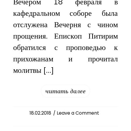
Вечером 18 февраля в
кафедральном соборе была
отслужена Вечерня с чином
прощения. Епископ Питирим
обратился с проповедью к
прихожанам и прочитал
молитвы […]
читать далее
on
18.02.2018
/ Leave a Comment
Чин
прощения