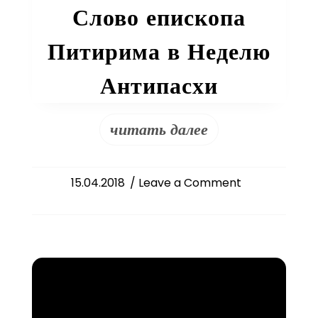
Слово епископа
Питирима в Неделю
Антипасхи
читать далее
on
15.04.2018
/ Leave a Comment
Слово
епископа
Питирима
в
Неделю
Антипасхи