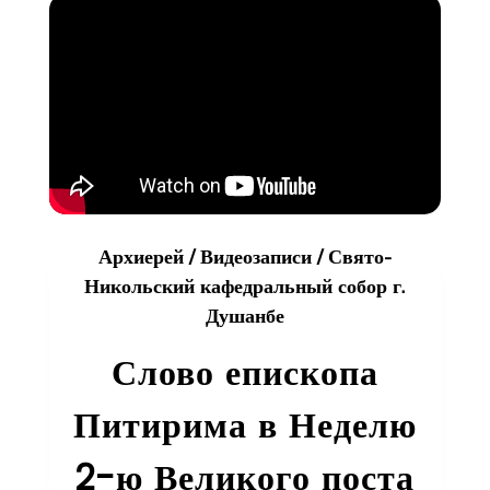
в
Неделю
3-
я
Великого
поста,
Крестопоклонн
Архиерей
/
Видеозаписи
/
Свято-
Никольский кафедральный собор г.
Душанбе
Слово епископа
Питирима в Неделю
2-ю Великого поста