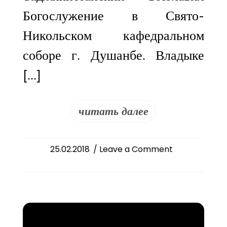
Богослужение в Свято-
Никольском кафедральном
соборе г. Душанбе. Владыке
[…]
читать далее
on
25.02.2018
/ Leave a Comment
Неделя
1-
я
Великого
поста.
Торжество