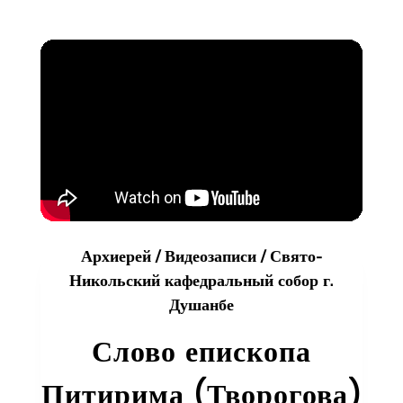
в
Свято-
Никольском
кафедральном
соборе
Архиерей
/
Видеозаписи
/
Свято-
Никольский кафедральный собор г.
Душанбе
Слово епископа
Питирима (Творогова)