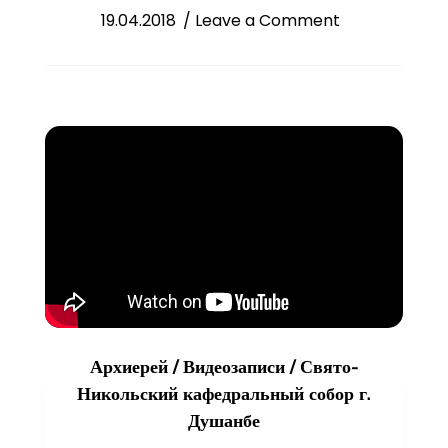
on
19.04.2018
/ Leave a Comment
Закладка
храма-
часовни
свт.
Луки,
архиепископа
Симферопольск
в
г.
Пенджикент
Архиерей
/
Видеозаписи
/
Свято-
Никольский кафедральный собор г.
Душанбе