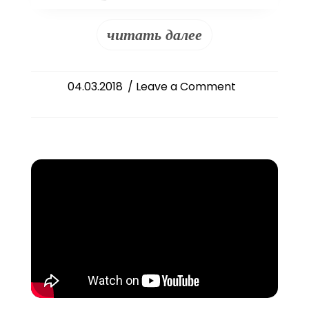
читать далее
on
04.03.2018
/ Leave a Comment
Слово
епископа
Питирима
в
Неделю
2-
ю
Великого
поста