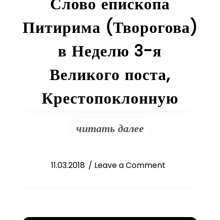
Слово епископа
Питирима (Творогова)
в Неделю 3-я
Великого поста,
Крестопоклонную
читать далее
on
11.03.2018
/ Leave a Comment
Слово
епископа
Питирима
(Творогова)