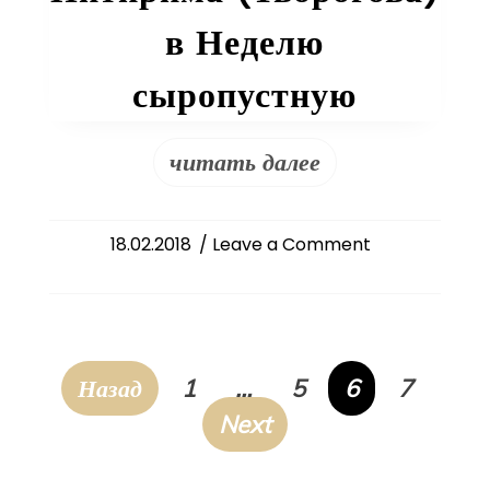
в Неделю
сыропустную
читать далее
on
18.02.2018
/ Leave a Comment
Слово
епископа
Питирима
(Творогова)
в
Пагинация
Назад
1
…
5
6
7
Неделю
записей
Next
сыропустную