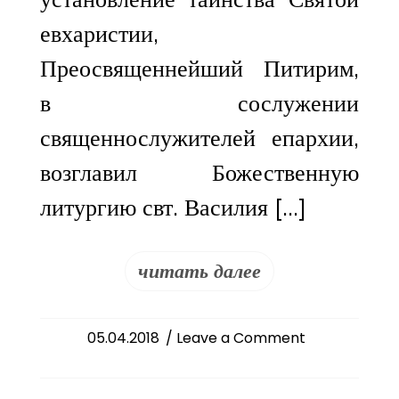
евхаристии,
Преосвященнейший Питирим,
в сослужении
священнослужителей епархии,
возглавил Божественную
литургию свт. Василия […]
читать далее
on
05.04.2018
/ Leave a Comment
Великий
четверг