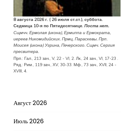
8 августа 2026 г. ( 26 июля ст.ст.), суббота.
Седмица 10-я по Пятидесятнице.
Поста нет.
Сщмчч.
Ермолая
(
икона
),
Ермиппа
и
Ермократа
,
иереев Никомидийских. Прмц.
Параскевы
. Прп.
Моисея
(
икона
) Угрина, Печерского. Сщмч.
Сергия
пресвитера.
Прп.:
Гал., 213 зач., V, 22 - VI, 2.
Лк., 24 зач., VI, 17-23
.
Ряд.:
Рим., 119 зач., XV, 30-33.
Мф., 73 зач., XVII, 24 -
XVIII, 4.
Август 2026
Июль 2026