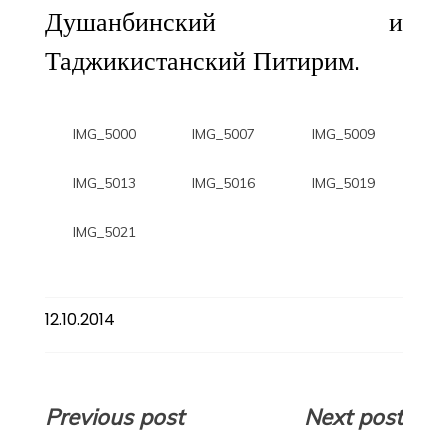
Душанбинский и
Таджикистанский Питирим.
IMG_5000
IMG_5007
IMG_5009
IMG_5013
IMG_5016
IMG_5019
IMG_5021
12.10.2014
Навигация
Previous post
Next post