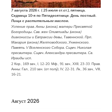
7 августа 2026 г. ( 25 июля ст.ст.), пятница.
Седмица 10-я по Пятидесятнице. День постный.
Пища с растительным маслом.
Успение прав.
Анны
(
икона
), матери Пресвятой
Богородицы. Свв. жен
Олимпиады
(
икона
)
диакониссы и
Евпраксии
девы, Тавеннской. Прп.
Макария
(
икона
) Желтоводского, Унженского.
Память
V Вселенского Собора
. Сщмч.
Николая
пресвитера. Сщмч.
Александра
пресвитера. Св.
Ираиды
исп.
2 Кор., 169 зач., I, 12-20.
Мф., 91 зач., XXII, 23-33.
Прав.
Анны:
Гал., 210 зач. (от полу́), IV, 22-31.
Лк., 36 зач., VIII,
16-21.
Август 2026