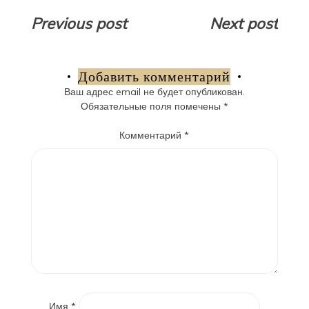
Навигация
Previous post
Next post
по
записям
Добавить комментарий
Ваш адрес email не будет опубликован.
Обязательные поля помечены
*
Комментарий
*
Имя
*