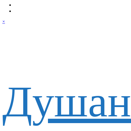
×
Душан