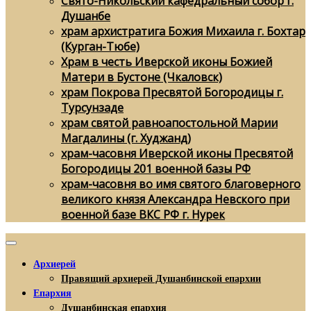
Свято-Никольский кафедральный собор г.
Душанбе
храм архистратига Божия Михаила г. Бохтар
(Курган-Тюбе)
Храм в честь Иверской иконы Божией
Матери в Бустоне (Чкаловск)
храм Покрова Пресвятой Богородицы г.
Турсунзаде
храм святой равноапостольной Марии
Магдалины (г. Худжанд)
храм-часовня Иверской иконы Пресвятой
Богородицы 201 военной базы РФ
храм-часовня во имя святого благоверного
великого князя Александра Невского при
военной базе ВКС РФ г. Нурек
Архиерей
Правящий архиерей Душанбинской епархии
Епархия
Душанбинская епархия