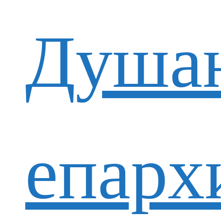
Душан
епарх