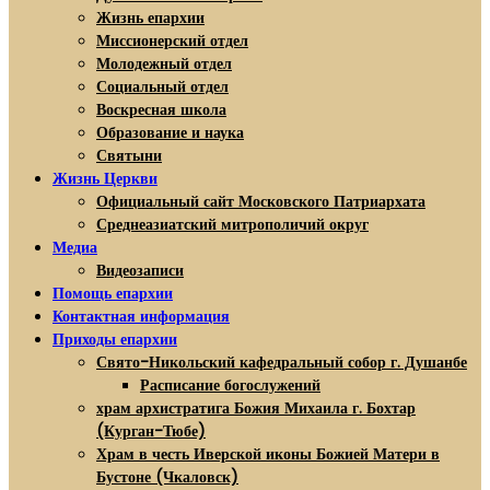
Жизнь епархии
Миссионерский отдел
Молодежный отдел
Социальный отдел
Воскресная школа
Образование и наука
Святыни
Жизнь Церкви
Официальный сайт Московского Патриархата
Среднеазиатский митрополичий округ
Медиа
Видеозаписи
Помощь епархии
Контактная информация
Приходы епархии
Свято-Никольский кафедральный собор г. Душанбе
Расписание богослужений
храм архистратига Божия Михаила г. Бохтар
(Курган-Тюбе)
Храм в честь Иверской иконы Божией Матери в
Бустоне (Чкаловск)