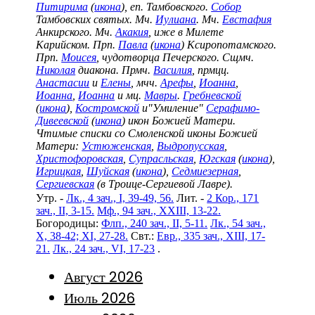
Питирима
(
икона
), еп. Тамбовского.
Собор
Тамбовских святых. Мч.
Иулиана
. Мч.
Евстафия
Анкирского. Мч.
Акакия
, иже в Милете
Карийском. Прп.
Павла
(
икона
) Ксиропотамского.
Прп.
Моисея
, чудотворца Печерского. Сщмч.
Николая
диакона. Прмч.
Василия
, прмцц.
Анастасии
и
Елены
, мчч.
Арефы
,
Иоанна
,
Иоанна
,
Иоанна
и мц.
Мавры
.
Гребневской
(
икона
),
Костромской
и"Умиление"
Серафимо-
Дивеевской
(
икона
) икон Божией Матери.
Чтимые списки со Смоленской иконы Божией
Матери:
Устюженская
,
Выдропусская
,
Христофоровская
,
Супрасльская
,
Югская
(
икона
),
Игрицкая
,
Шуйская
(
икона
),
Седмиезерная
,
Сергиевская
(в Троице-Сергиевой Лавре).
Утр. -
Лк., 4 зач., I, 39-49, 56.
Лит. -
2 Кор., 171
зач., II, 3-15.
Мф., 94 зач., XXIII, 13-22.
Богородицы:
Флп., 240 зач., II, 5-11.
Лк., 54 зач.,
X, 38-42; XI, 27-28.
Свт.:
Евр., 335 зач., XIII, 17-
21.
Лк., 24 зач., VI, 17-23
.
Август 2026
Июль 2026