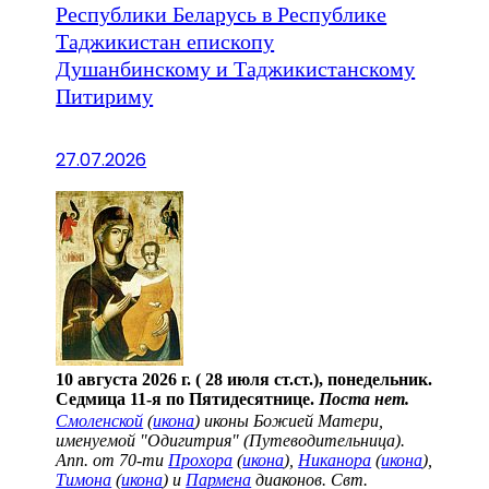
Республики Беларусь в Республике
Таджикистан епископу
Душанбинскому и Таджикистанскому
Питириму
27.07.2026
10 августа 2026 г. ( 28 июля ст.ст.), понедельник.
Седмица 11-я по Пятидесятнице.
Поста нет.
Смоленской
(
икона
) иконы Божией Матери,
именуемой "Одигитрия" (Путеводительница).
Апп. от 70-ти
Прохора
(
икона
),
Никанора
(
икона
),
Тимона
(
икона
) и
Пармена
диаконов. Свт.