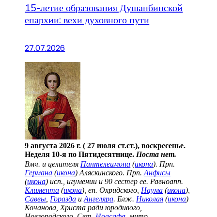
15-летие образования Душанбинской
епархии: вехи духовного пути
27.07.2026
9 августа 2026 г. ( 27 июля ст.ст.), воскресенье.
Неделя 10-я по Пятидесятнице.
Поста нет.
Вмч. и целителя
Пантелеимона
(
икона
). Прп.
Германа
(
икона
) Аляскинского. Прп.
Анфисы
(
икона
) исп., игумении и 90 сестер ее. Равноапп.
Климента
(
икона
), еп. Охридского,
Наума
(
икона
),
Саввы
,
Горазда
и
Ангеляра
. Блж.
Николая
(
икона
)
Кочанова, Христа ради юродивого,
Новгородского. Свт.
Иоасафа
, митр.