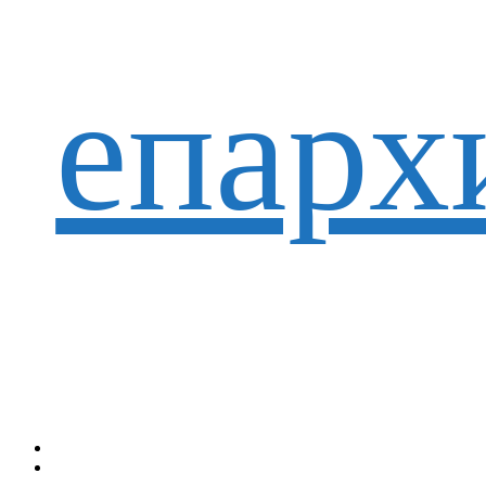
епарх