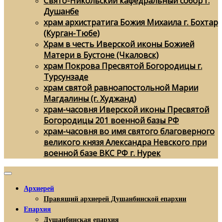
Свято-Никольский кафедральный собор г.
Душанбе
храм архистратига Божия Михаила г. Бохтар
(Курган-Тюбе)
Храм в честь Иверской иконы Божией
Матери в Бустоне (Чкаловск)
храм Покрова Пресвятой Богородицы г.
Турсунзаде
храм святой равноапостольной Марии
Магдалины (г. Худжанд)
храм-часовня Иверской иконы Пресвятой
Богородицы 201 военной базы РФ
храм-часовня во имя святого благоверного
великого князя Александра Невского при
военной базе ВКС РФ г. Нурек
Архиерей
Правящий архиерей Душанбинской епархии
Епархия
Душанбинская епархия