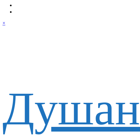
×
Душан