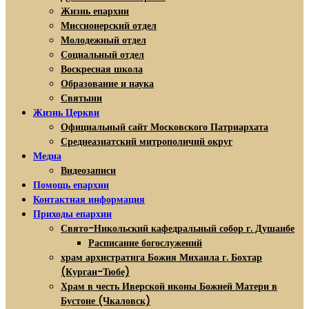
Жизнь епархии
Миссионерский отдел
Молодежный отдел
Социальный отдел
Воскресная школа
Образование и наука
Святыни
Жизнь Церкви
Официальный сайт Московского Патриархата
Среднеазиатский митрополичий округ
Медиа
Видеозаписи
Помощь епархии
Контактная информация
Приходы епархии
Свято-Никольский кафедральный собор г. Душанбе
Расписание богослужений
храм архистратига Божия Михаила г. Бохтар
(Курган-Тюбе)
Храм в честь Иверской иконы Божией Матери в
Бустоне (Чкаловск)