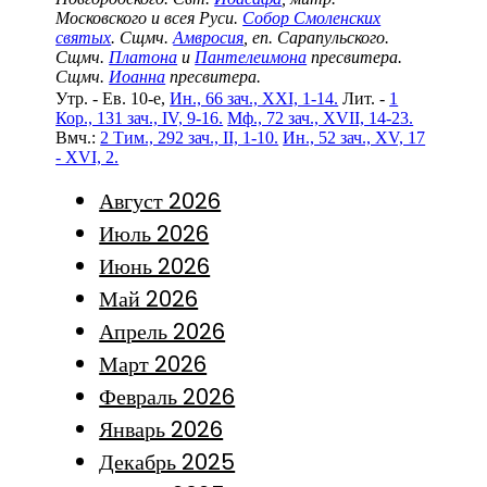
Московского и всея Руси.
Собор Смоленских
святых
. Сщмч.
Амвросия
, еп. Сарапульского.
Сщмч.
Платона
и
Пантелеимона
пресвитера.
Сщмч.
Иоанна
пресвитера.
Утр. - Ев. 10-е,
Ин., 66 зач., XXI, 1-14.
Лит. -
1
Кор., 131 зач., IV, 9-16.
Мф., 72 зач., XVII, 14-23.
Вмч.:
2 Тим., 292 зач., II, 1-10.
Ин., 52 зач., XV, 17
- XVI, 2.
Август 2026
Июль 2026
Июнь 2026
Май 2026
Апрель 2026
Март 2026
Февраль 2026
Январь 2026
Декабрь 2025