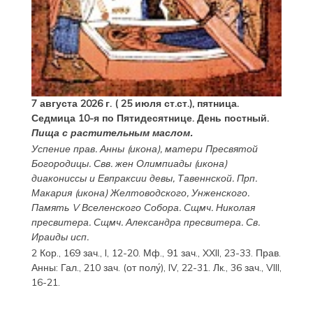
7 августа 2026 г. ( 25 июля ст.ст.), пятница.
Седмица 10-я по Пятидесятнице. День постный.
Пища с растительным маслом.
Успение прав.
Анны
(
икона
), матери Пресвятой
Богородицы. Свв. жен
Олимпиады
(
икона
)
диакониссы и
Евпраксии
девы, Тавеннской. Прп.
Макария
(
икона
) Желтоводского, Унженского.
Память
V Вселенского Собора
. Сщмч.
Николая
пресвитера. Сщмч.
Александра
пресвитера. Св.
Ираиды
исп.
2 Кор., 169 зач., I, 12-20.
Мф., 91 зач., XXII, 23-33.
Прав.
Анны:
Гал., 210 зач. (от полу́), IV, 22-31.
Лк., 36 зач., VIII,
16-21.