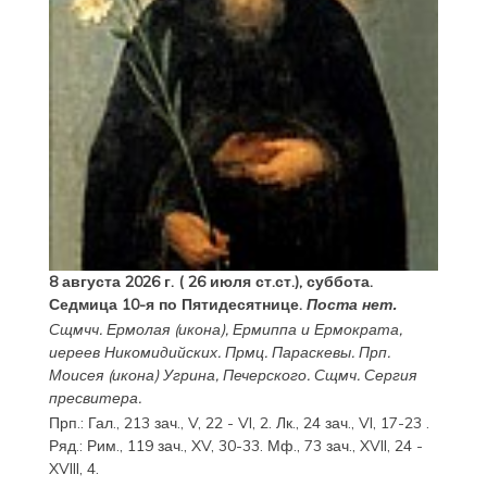
8 августа 2026 г. ( 26 июля ст.ст.), суббота.
Седмица 10-я по Пятидесятнице.
Поста нет.
Сщмчч.
Ермолая
(
икона
),
Ермиппа
и
Ермократа
,
иереев Никомидийских. Прмц.
Параскевы
. Прп.
Моисея
(
икона
) Угрина, Печерского. Сщмч.
Сергия
пресвитера.
Прп.:
Гал., 213 зач., V, 22 - VI, 2.
Лк., 24 зач., VI, 17-23
.
Ряд.:
Рим., 119 зач., XV, 30-33.
Мф., 73 зач., XVII, 24 -
XVIII, 4.