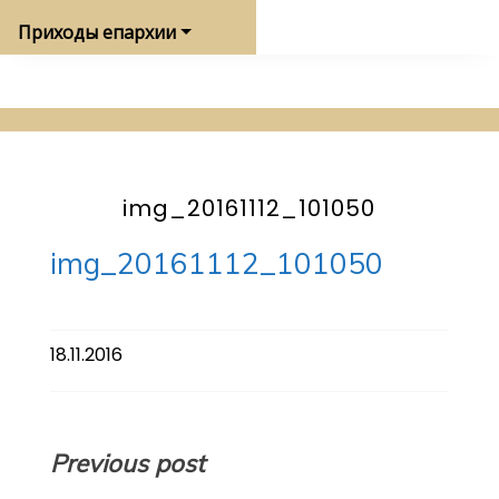
Приходы епархии
img_20161112_101050
img_20161112_101050
18.11.2016
Навигация
Previous post